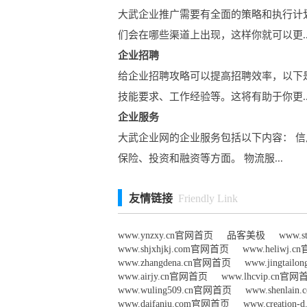
大武企业推广需要有全面的策略和执行计
们会在哪些渠道上出现，这样你就可以更..
企业招聘
给企业招聘攻略可以提高招聘效率，以下
技能要求、工作经验等。这将有助于你更..
企业服务
大武企业网的企业服务包括以下内容： 信
保险、投资和融资等方面。 物流服...
友情链接
Friendly Link
www.ynzxy.cn官网首页
品客美极
www.
www.shjxhjkj.com官网首页
www.heliwj.
www.zhangdena.cn官网首页
www.jingtai
www.airjy.cn官网首页
www.lhcvip.cn官网
www.wuling509.cn官网首页
www.shenlai
www.daifaniu.com官网首页
www.creatio