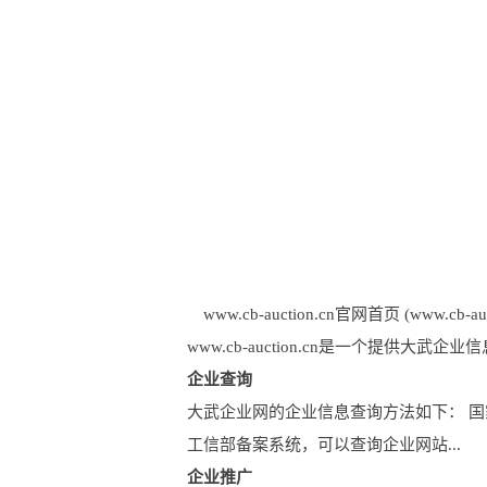
www.cb-auction.cn官网首页 (www.cb-auct
www.cb-auction.cn是一个提
企业查询
大武企业网的企业信息查询方法如下： 
工信部备案系统，可以查询企业网站...
企业推广