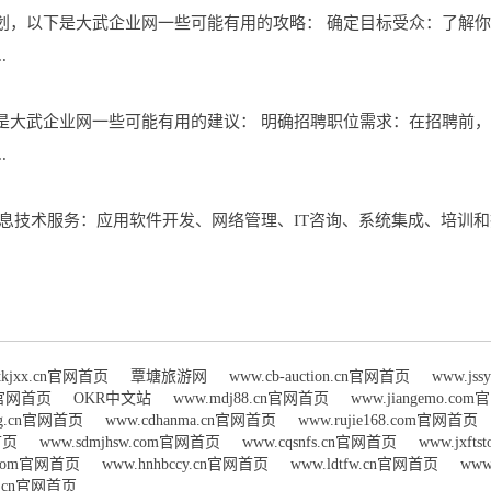
划，以下是大武企业网一些可能有用的攻略： 确定目标受众：了解
.
是大武企业网一些可能有用的建议： 明确招聘职位需求：在招聘前
.
息技术服务：应用软件开发、网络管理、IT咨询、系统集成、培训和
stkjxx.cn官网首页
覃塘旅游网
www.cb-auction.cn官网首页
www.js
cn官网首页
OKR中文站
www.mdj88.cn官网首页
www.jiangemo.co
long.cn官网首页
www.cdhanma.cn官网首页
www.rujie168.com官网首页
首页
www.sdmjhsw.com官网首页
www.cqsnfs.cn官网首页
www.jxft
n.com官网首页
www.hnhbccy.cn官网首页
www.ldtfw.cn官网首页
www
n-d.cn官网首页